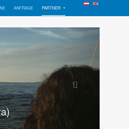
NE
ANFRAGE
PARTNER
ra)