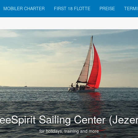
MOBILER CHARTER
FIRST 18 FLOTTE
PREISE
TERMI
eeSpirit Sailing Center (Jeze
for holidays, training and more